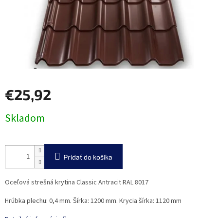
€25,92
Jednotková
Skladom
cena:
Pridať do košíka
Oceľová strešná krytina Classic Antracit RAL 8017
Hrúbka plechu: 0,4 mm. Šírka: 1200 mm. Krycia šírka: 1120 mm