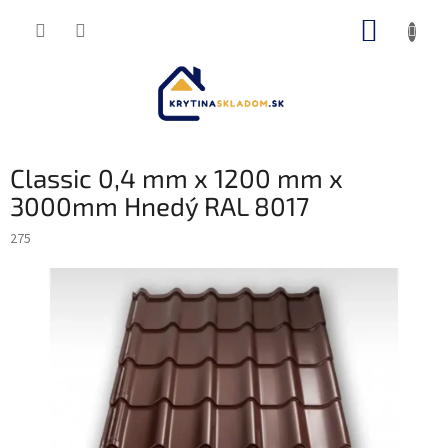
Prejsť
NÁKUP
na
obsah
KOŠÍK
Classic 0,4 mm x 1200 mm x
3000mm Hnedý RAL 8017
275