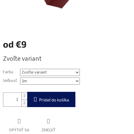
od
€9
Jednotková
Zvoľte variant
cena:
Farba
Veľkosť
Pridať do košíka
OPÝTAŤ SA
ZDIEĽAŤ