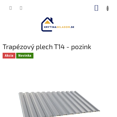
Prejsť
NÁKUP
na
obsah
KOŠÍK
Trapézový plech T14 - pozink
Akcia
Novinka