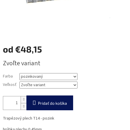
od
€48,15
Jednotková
Zvoľte variant
cena:
Farba
Veľkosť
Pridať do košíka
Trapézový plech T14 - pozink
hrúbka plechu 0,45mm