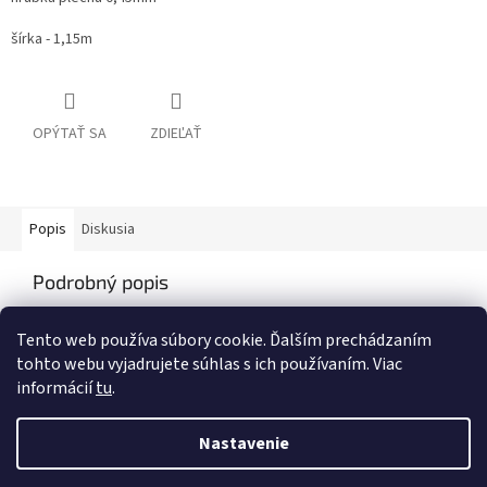
šírka - 1,15m
OPÝTAŤ SA
ZDIEĽAŤ
Popis
Diskusia
Podrobný popis
Popis produktu nie je dostupný
Tento web používa súbory cookie. Ďalším prechádzaním
tohto webu vyjadrujete súhlas s ich používaním. Viac
informácií
tu
.
Z
á
Nastavenie
Vytvoril Shoptet
p
ä