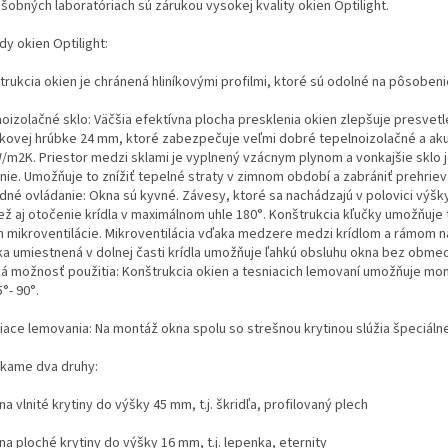
šobných laboratóriach sú zárukou vysokej kvality okien Optilight.
y okien Optilight:
trukcia okien je chránená hliníkovými proﬁlmi, ktoré sú odolné na pôsobeni
oizolačné sklo: Väčšia efektívna plocha presklenia okien zlepšuje presvet
lkovej hrúbke 24 mm, ktoré zabezpečuje veľmi dobré tepelnoizolačné a akust
W/m2K. Priestor medzi sklami je vyplnený vzácnym plynom a vonkajšie sklo 
nie. Umožňuje to znížiť tepelné straty v zimnom období a zabrániť prehriev
dné ovládanie: Okna sú kyvné. Závesy, ktoré sa nachádzajú v polovici výšky
iež aj otočenie krídla v maximálnom uhle 180°. Konštrukcia kľučky umožňuj
h mikroventilácie. Mikroventilácia vďaka medzere medzi krídlom a rámom n
ka umiestnená v dolnej časti krídla umožňuje ľahkú obsluhu okna bez obme
ká možnosť použitia: Konštrukcia okien a tesniacich lemovaní umožňuje mon
°- 90°.
iace lemovania: Na montáž okna spolu so strešnou krytinou slúžia špeciáln
kame dva druhy:
na vlnité krytiny do výšky 45 mm, t.j. škridľa, profilovaný plech
na ploché krytiny do výšky 16 mm, t.j. lepenka, eternity