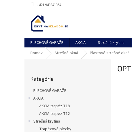
Prejsť
+421 949341364
na
obsah
PLECHOVÉ GARÁŽE
AKCIA
Strešná krytina
Domov
Strešné okná
Plastové strešné okná
B
OPT
o
Preskočiť
č
Kategórie
kategórie
n
ý
PLECHOVÉ GARÁŽE
p
AKCIA
a
AKCIA trapéz T18
n
e
AKCIA trapéz T12
l
Strešná krytina
Trapézové plechy