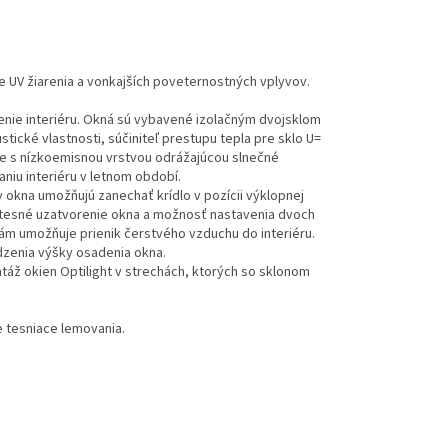
e UV žiarenia a vonkajších poveternostných vplyvov.
lenie interiéru. Okná sú vybavené izolačným dvojsklom
ické vlastnosti, súčiniteľ prestupu tepla pre sklo U=
je s nízkoemisnou vrstvou odrážajúcou slnečné
aniu interiéru v letnom období.
 okna umožňujú zanechať krídlo v pozícii výklopnej
e tesné uzatvorenie okna a možnosť nastavenia dvoch
ám umožňuje prienik čerstvého vzduchu do interiéru.
dzenia výšky osadenia okna.
táž okien Optilight v strechách, ktorých so sklonom
e tesniace lemovania.