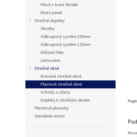
Plech v tvare škridle
Retro panel
Strešné doplnky
Skrutky
Odkvapový systém 150mm
Odkvapový systém 125mm
Difúzne fólie
Lemovania
Strešné okná
Drevené strešné okná
Plastové strešné okná
Schody a výlezy
Doplnky k strešným oknám
Popi
Plechové plotovky
Stavebné rezivo
Pod
Novo