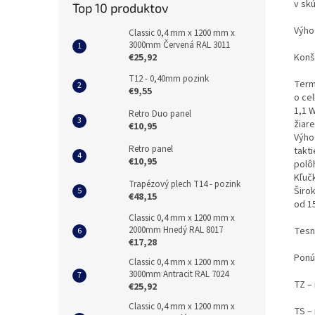
v skú
Top 10 produktov
Výhod
Classic 0,4 mm x 1200 mm x
3000mm Červená RAL 3011
€25,92
Konš
T12 - 0,40mm pozink
Term
€9,55
o ce
1,1 
Retro Duo panel
žiare
€10,95
Výho
Retro panel
takt
€10,95
polô
Kľuč
Trapézový plech T14 - pozink
Širo
€48,15
od 15
Classic 0,4 mm x 1200 mm x
2000mm Hnedý RAL 8017
Tesn
€17,28
Ponú
Classic 0,4 mm x 1200 mm x
3000mm Antracit RAL 7024
TZ – 
€25,92
Classic 0,4 mm x 1200 mm x
TS – 