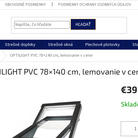
OBCHODNÉ PODMIENKY
PODMIENKY OCHRANY OSOBNÝCH ÚDAJOV
HĽADAŤ
Strešné doplnky
Strešné okná
Plechové plotovky
St
OPTILIGHT PVC 78×140 cm, lemovanie v cene
ILIGHT PVC 78×140 cm, lemovanie v ce
€39
Jednotk
Skla
cena: