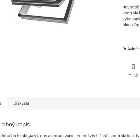
Novodobá 
kontrola 
vykonaným
okien Opt
Detailné 
TLAČ
s
Diskusia
robný popis
dobá technológia výroby a opracovanie jednotlivých častí, kontrola kvalit