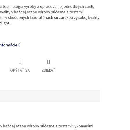
technológia výroby a opracovanie jednotlivých častí,
kvality v každej etape výroby súčasne s testami
i v skúšobných laboratóriach sú zárukou vysokej kvality
ilight.
informácie
OPÝTAŤ SA
ZDIEĽAŤ
y v každej etape výroby súčasne s testami vykonanými