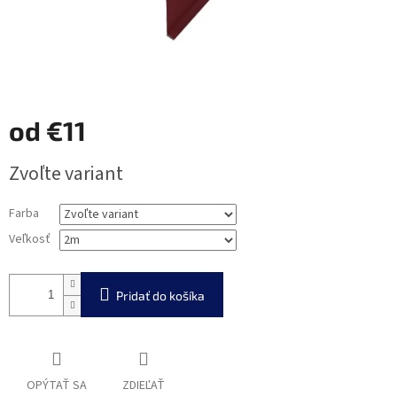
od
€11
Jednotková
Zvoľte variant
cena:
Farba
Veľkosť
Pridať do košíka
OPÝTAŤ SA
ZDIEĽAŤ